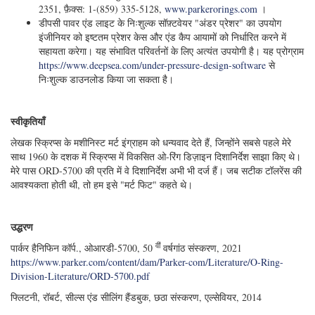
2351, फ़ैक्स: 1-(859) 335-5128,
www.parkerorings.com
।
डीपसी पावर एंड लाइट के निःशुल्क सॉफ़्टवेयर "अंडर प्रेशर" का उपयोग
इंजीनियर को इष्टतम प्रेशर केस और एंड कैप आयामों को निर्धारित करने में
सहायता करेगा। यह संभावित परिवर्तनों के लिए अत्यंत उपयोगी है। यह प्रोग्राम
https://www.deepsea.com/under-pressure-design-software
से
निःशुल्क डाउनलोड किया जा सकता है।
स्वीकृतियाँ
लेखक स्क्रिप्स के मशीनिस्ट मर्ट इंग्राहम को धन्यवाद देते हैं, जिन्होंने सबसे पहले मेरे
साथ 1960 के दशक में स्क्रिप्स में विकसित ओ-रिंग डिज़ाइन दिशानिर्देश साझा किए थे।
मेरे पास ORD-5700 की प्रति में वे दिशानिर्देश अभी भी दर्ज हैं। जब सटीक टॉलरेंस की
आवश्यकता होती थी, तो हम इसे "मर्ट फिट" कहते थे।
उद्धरण
वीं
पार्कर हैनिफिन कॉर्प., ओआरडी-5700, 50
वर्षगांठ संस्करण, 2021
https://www.parker.com/content/dam/Parker-com/Literature/O-Ring-
Division-Literature/ORD-5700.pdf
फ्लिटनी, रॉबर्ट, सील्स एंड सीलिंग हैंडबुक, छठा संस्करण, एल्सेवियर, 2014