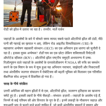
रोडी को झील में उतारा जा रहा है। तस्वीर: मार्ले पार्कर
जहाज़ों के अवशेषों के बारे में सोचते समय शायद सबसे पहले ओंटारियो झील की ठंडी, मीठे
पानी की गहराई का ख़याल न आए, लेकिन रोड आइलैंड विश्वविद्यालय (URI) के
महासागर अन्वेषण सहकारी संस्थान (OECI) का एक अभियान इस धारणा को चुनौती दे
रहा है। इसका मुख्य अन्वेषक?
रोडी
नाम का एक छोटा लेकिन शक्तिशाली रिमोटली
ऑपरेटेड व्हीकल (ROV)। ओंटारियो झील राष्ट्रीय समुद्री अभयारण्य में उच्च-
रिज़ॉल्यूशन वाले जहाज़ों के अवशेषों के दस्तावेज़ीकरण में NOAA की रुचि का समर्थन
करने के एक मिशन के रूप में शुरू हुआ यह अभियान नवाचार, साझेदारी और निकटवर्ती
तथा अंतर्देशीय जलगत संचालन में रोबोटिक्स की बढ़ती भूमिका को मिलाकर एक गतिशील
शैक्षणिक शोध अनुभव में विकसित हो गया है।
सतह के नीचे संरक्षित
उत्तरी अमेरिका की महान झीलों में से एक, ओंटारियो झील, जलमग्न इतिहास का खजाना
समेटे हुए है। इसकी लहरों के नीचे सैकड़ों—संभवतः हज़ारों—जहाज़ों के अवशेष पड़े हैं,
जिनमें से कई पश्चिम की ओर विस्तार के युग के हैं। इनमें लकड़ी के नौकायन जहाज़ और
शुरुआती भाप से चलने वाले बजरे शामिल हैं, जो कभी अंतर्देशीय समुद्रों में सामान और