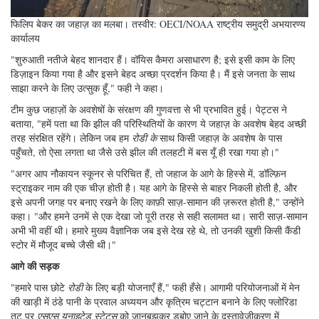
फिलिप बेकर का जहाज़ का मलबा। तस्वीर: OECI/NOAA राष्ट्रीय समुद्री अभयारण्य
कार्यालय
"शुरुआती नतीजे बेहद शानदार हैं। वॉयिस कैमरा असाधारण है; इसे इसी काम के लिए
डिज़ाइन किया गया है और इसने बेहद अच्छा प्रदर्शन किया है। मैं इसे जनता के साथ
साझा करने के लिए उत्सुक हूँ," फही ने कहा।
टीम कुछ जहाज़ों के अवशेषों के संरक्षण की गुणवत्ता से भी प्रभावित हुई। पेट्टस ने
बताया, "हमें पता था कि झील की परिस्थितियों के कारण ये जहाज़ के अवशेष बेहद अच्छी
तरह संरक्षित रहेंगे। लेकिन जब हम
रोडी के
साथ किसी जहाज़ के अवशेष के पास
पहुँचते, तो ऐसा लगता था जैसे उसे झील की तलहटी में बस यूँ ही रखा गया हो।"
"अगर आप नौकायन स्कूनर से परिचित हैं, तो जहाज के आगे के हिस्से में, डॉल्फ़िन
स्ट्राइकर नाम की एक चीज़ होती है। यह आगे के हिस्से से बाहर निकली होती है, और
इसे अपनी जगह पर बनाए रखने के लिए काफ़ी साज़-सामान की ज़रूरत होती है," उन्होंने
कहा। "और हमने उनमें से एक देखा जो पूरी तरह से सही सलामत था। सारी साज़-सामान
अभी भी वहीं थी। हमारे मुख्य वैज्ञानिक जब इसे देख रहे थे, तो उनकी खुशी किसी कैंडी
स्टोर में मौजूद बच्चे जैसी थी।"
आगे की सड़क
"हमारे पास छोटे
रोडी
के लिए बड़ी योजनाएँ हैं," फही हँसे। आगामी परियोजनाओं में मेन
की खाड़ी में ठंडे पानी के प्रवाल अध्ययन और कृत्रिम चट्टान बनाने के लिए फ्लोरिडा
तट पर
एसएस
यूनाइटेड स्टेट्स
को जानबूझकर डुबोए जाने के दस्तावेज़ीकरण में