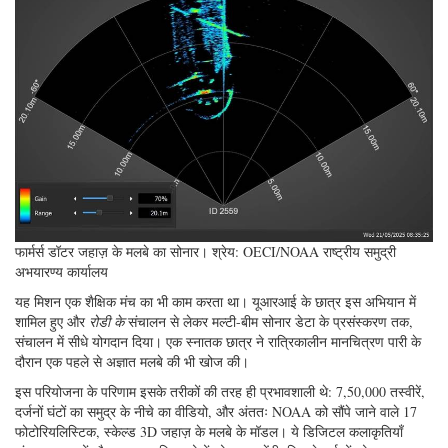
फार्मर्स डॉटर जहाज़ के मलबे का सोनार। श्रेय: OECI/NOAA राष्ट्रीय समुद्री
अभयारण्य कार्यालय
यह मिशन एक शैक्षिक मंच का भी काम करता था। यूआरआई के छात्र इस अभियान में
शामिल हुए और
रोडी के
संचालन से लेकर मल्टी-बीम सोनार डेटा के प्रसंस्करण तक,
संचालन में सीधे योगदान दिया। एक स्नातक छात्र ने रात्रिकालीन मानचित्रण पारी के
दौरान एक पहले से अज्ञात मलबे की भी खोज की।
इस परियोजना के परिणाम इसके तरीकों की तरह ही प्रभावशाली थे: 7,50,000 तस्वीरें,
दर्जनों घंटों का समुद्र के नीचे का वीडियो, और अंततः NOAA को सौंपे जाने वाले 17
फोटोरियलिस्टिक, स्केल्ड 3D जहाज़ के मलबे के मॉडल। ये डिजिटल कलाकृतियाँ