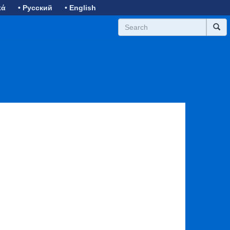
κά
• Русский
• English