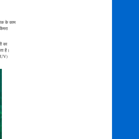
़ैक के काम
कैमरा
नी का
ता है।
BRUV)