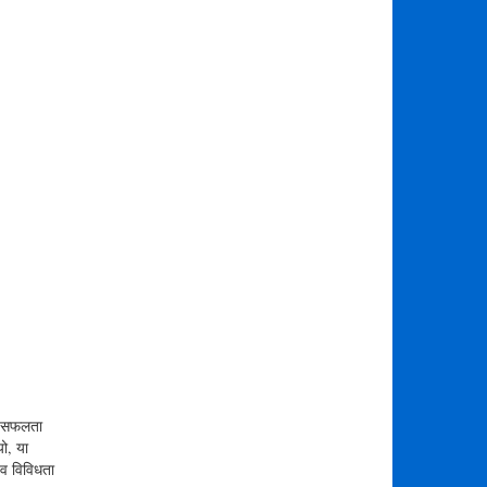
की सफलता
यो, या
ैव विविधता