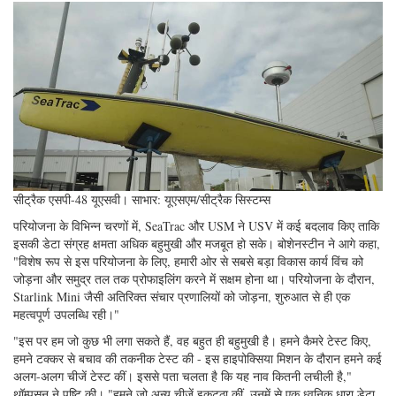
सीट्रैक एसपी-48 यूएसवी। साभार: यूएसएम/सीट्रैक सिस्टम्स
परियोजना के विभिन्न चरणों में, SeaTrac और USM ने USV में कई बदलाव किए ताकि
इसकी डेटा संग्रह क्षमता अधिक बहुमुखी और मजबूत हो सके। बोशेनस्टीन ने आगे कहा,
"विशेष रूप से इस परियोजना के लिए, हमारी ओर से सबसे बड़ा विकास कार्य विंच को
जोड़ना और समुद्र तल तक प्रोफाइलिंग करने में सक्षम होना था। परियोजना के दौरान,
Starlink Mini जैसी अतिरिक्त संचार प्रणालियों को जोड़ना, शुरुआत से ही एक
महत्वपूर्ण उपलब्धि रही।"
"इस पर हम जो कुछ भी लगा सकते हैं, वह बहुत ही बहुमुखी है। हमने कैमरे टेस्ट किए,
हमने टक्कर से बचाव की तकनीक टेस्ट की - इस हाइपोक्सिया मिशन के दौरान हमने कई
अलग-अलग चीजें टेस्ट कीं। इससे पता चलता है कि यह नाव कितनी लचीली है,"
थॉम्पसन ने पुष्टि की। "हमने जो अन्य चीजें इकट्ठा कीं, उनमें से एक ध्वनिक धारा डेटा