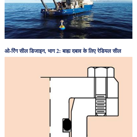
ओ-रिंग सील डिजाइन, भाग 2: बाह्य दबाव के लिए रेडियल सील