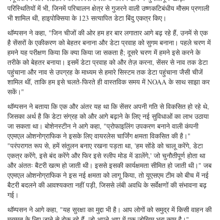
परिस्थितियों में भी, जिनमें परिचालन क्षेत्र से गुजरने वाली उष्णकटिबंधीय मौसम प्रणाली
भी शामिल थी, हाइपोक्सिया के 123 सत्यापित डेटा बिंदु एकत्र किए।
थॉम्पसन ने कहा, "जिन चीजों की ओर हम हर बार लगातार आगे बढ़ रहे हैं, उनमें से एक
है सेंसरों के एकीकरण को बेहतर बनाना और डेटा प्रवाह को सुगम बनाना। पहले चरण में
हमने यह परीक्षण किया कि क्या किया जा सकता है; दूसरे चरण में हमने इसे करने के
तरीके को बेहतर बनाया। इसमें डेटा प्रवाह को और तेज़ करना, सेंसर से नाव तक डेटा
पहुंचाना और नाव से उपग्रह के माध्यम से हमारे सिस्टम तक डेटा पहुंचाना जैसी चीजें
शामिल थीं, ताकि हम इसे चलते-फिरते ही वास्तविक समय में NOAA के साथ साझा कर
सकें।"
थॉम्पसन ने बताया कि एक और अंतर यह था कि सेंसर अपनी गति से विकसित हो रहे थे,
जिसका अर्थ है कि डेटा संग्रह को और आगे बढ़ाने के लिए नई सुविधाओं का लाभ उठाया
जा सकता था। बोशेनस्टीन ने आगे कहा, "प्रोफाइलिंग उपकरण बनाने वाली कंपनी
एएमएल ओशनोग्राफिक ने इसके लिए वायरलेस चार्जिंग क्षमता विकसित की है।"
"परंपरागत रूप से, हमें संतुलन बनाए रखना पड़ता था, 'हम सोंडे को चालू करेंगे, डेटा
एकत्र करेंगे, इसे बंद करेंगे और फिर इसे स्लीप मोड में डालेंगे,' जो चुनौतीपूर्ण होता था
और अंततः बैटरी खत्म हो जाती थी। इससे इसकी कार्यक्षमता सीमित हो जाती थी।" जब
एएमएल ओशनोग्राफिक ने इस नई क्षमता को लागू किया, तो यूएसएम टीम को बीच में नई
बैटरी बदलने की आवश्यकता नहीं पड़ी, जिससे लंबी अवधि के सर्वेक्षणों की संभावना बढ़
गई।
थॉम्पसन ने आगे कहा, "यह सुरक्षा का मुद्दा भी है। आप लोगों को समुद्र में किसी वाहन की
मरम्मत के लिए जाने से रोक रहे हैं, जो अपने आप में एक जोखिम भरा काम है।"