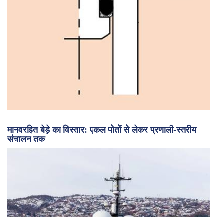
ओ-रिंग सील डिजाइन, भाग 2: बाह्य दबाव के लिए रेडियल सील