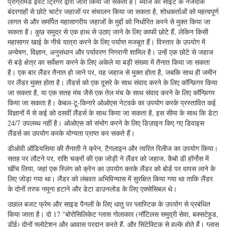
लैंडर द्वारा स्वायत्त रूप से तैनात किए गए एक बाइट जाल का उपयोग करके
8,000 मीटर से अधिक गहराई में एम्फिपोड (क्रस्टेसियन) प्राप्त करना;
द्विवार्षिक सीमा परत में रहने वाले सक्रिय और घने जीवविज्ञान को इमेज करना;
अत्यधिक अनुकूल लागत वाले गहरे महासागर की बढ़ती खोज की इजाजत देकर,
अत्यधिक अनुकूलनीय द्विपक्षीय लैंडर्स के उपयोग को प्रदर्शित करना।
द बेंथिक लैंडर
द्विपक्षीय लैंडर एक अनचाहे मुक्त वाहन है, जिसका अर्थ है कि एक बार यह पक्ष में है,
जहाज के सभी भौतिक कनेक्शन टूट गए हैं। लैंडर को नीचे और पीछे पार करने की क्षमता
आर्किमिडीज के सिद्धांत के अनुसार घनत्व को नियंत्रित करने पर आधारित है: यदि लैंडर
समुद्री जल से भारी है तो यह डूबता है, अगर यह हल्का होता है, तो यह तैरता है। एक
व्यय एंकर डूबने के लिए नकारात्मक वजन प्रदान करता है, निश्चित फ्लोटेशन एंकर जारी
होने के बाद सतह पर वापस तैरने के लिए विस्थापन प्रदान करता है।
मध्य-पानी या द्विवार्षिक स्थानों तक पहुंचने के लिए द्विपक्षीय लैंडर्स सबसे अधिक लागत
प्रभावी तरीका हैं। वे जाल, नमूने, और सेंसर ले जा सकते हैं। वे किसी भी गहराई तक
यात्रा कर सकते हैं, और कई वर्षों तक कम अवधि के लिए बने रह सकते हैं। लैंडर्स को
उलटी गिनती टाइमर, ध्वनिक कमांड, गैल्वेनिक टाइम रिलीज (जीटीआर), या एक प्री-
प्रोग्रामेड इवेंट ट्रिगर द्वारा जारी किया जा सकता है। ब्याज की साइट के नजदीक
बंदरगाहों से छोटे चार्टर जहाजों पर संचालन किया जा सकता है, शोधकर्ताओं को महत्वपूर्ण
लागत से और समर्पित महासागरीय जहाजों के मुद्दों को निर्धारित करने से मुक्त किया जा
सकता है। कुछ समुद्र से एक हाथ से उठाए जाने के लिए काफी छोटे हैं, लेकिन किसी
महासागर खाई के नीचे यात्रा करने के लिए पर्याप्त मजबूत हैं। विस्तार के उपयोग में