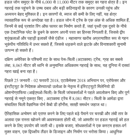
चित्रा 1: चिलीयन बेंथिक लैंडर ऑडासिया अपने तीसरे की शुरुआत में समुद्र में कम
हो गया है, और अटाकामा ट्रेंच में 8,081 मीटर तक रिकॉर्डिंग डाइव रिकॉर्ड किया
गया है। (छवि: सौजन्य केविन हार्डी और एटाकामेक्स 2018)
अपने स्वयं के तट से महासागर खाई का पता लगाने के लिए एक चिली के नेतृत्व वाले
अभियान ने डीओवी ऑडैसिया (ऑडसिटी) नामक एक द्विपक्षीय लैंडर लॉन्च करने और
पुनर्प्राप्त करने में सफलता प्राप्त की, जो तीन गुना 8,000 मीटर से गहराई तक, 8,081
मीटर गहराई की रिकॉर्ड गहराई तक पहुंच गई। एक मोक्नेस ट्रवल का उपयोग करके
अभियान ने 5,000 मीटर की रिकॉर्ड गहराई पर प्लैंकटन भी एकत्र किया। Atacamex
2018 अभियान चिली में समुद्री विज्ञान के लिए एक मील का पत्थर का प्रतिनिधित्व करता
है, क्योंकि शोधकर्ताओं ने गहरे समुद्र की खोज और शोध में मौलिक काम किया है।
हडल जोन समुद्र के नीचे 6,000 से 11,000 मीटर तक समुद्र का गहरा क्षेत्र है। इन
गहराई तक पहुंचने के उच्च दबाव और बड़ी कठिनाइयों के कारण उनकी पहुंच और
अध्ययन बेहद मुश्किल है। इन कारणों से, ब्याज की कमी के लिए नहीं, यह क्षेत्र
व्यावहारिक रूप से अनदेखा रहा है। हडल जोन में ट्रेंच के एक अंक से अधिक शामिल हैं,
जिनमें से कई प्रशांत रिंग ऑफ फायर का निर्माण करते हैं, जहां पृथ्वी एक दूसरे के नीचे