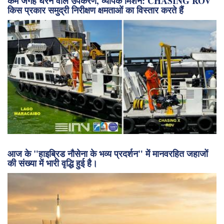
लेखकों डॉ ओस्वाल्दो उल्आ और केविन हार्डी
(
समुद्री प्रौद्योगिकी रिपोर्टर
के अप्रैल 2018 संस्करण में प्रकाशित)
श्रेणियाँ:
प्रौद्योगिकी
,
महासागर अवलोकन
,
समुद्री उपकरण
,
समुद्री विज्ञान
कम जगह घेरने वाले उपकरण, व्यापक मिशन: CHASING ROV
किस प्रकार समुद्री निरीक्षण क्षमताओं का विस्तार करते हैं