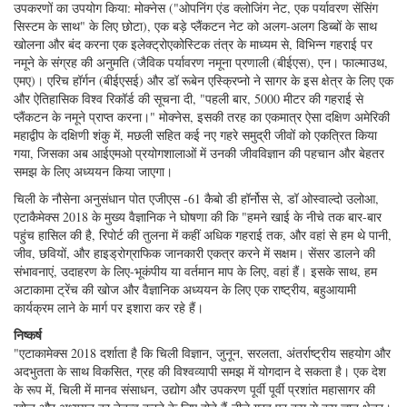
डीओ सेंसर 1500 मीटर से नीचे काम नहीं करता था।
SubAqua इमेजिंग (सैन डिएगो, सीए), और मीन डिजाइन (ला जोला, सीए) द्वारा इस
परियोजना के लिए स्वयं रिकॉर्डिंग पानी के नीचे वीडियो कैमरा विकसित किया गया था।
एलआईडी को बिजली देने के लिए आंतरिक बीएमएस के साथ 14.8 वीडीसी / 32 एएच
बैटरी पॉड अच्छी तरह से काम करता है (ग्लोबल ओशन डिज़ाइन)। दबाव मुआवजा
एलईडी रोशनी में अधिक भरोसेमंद काम करने के लिए कुछ सुधार की आवश्यकता है।
तट के इतने करीब खंभे के साथ, हडल एक्सप्लोरर जेम्स कैमरून, जो अभियान के संपर्क
में रहे, ने अनुमान लगाया कि अटाकामा ट्रेंच द्विवार्षिक एम्फिपोड्स के बीच विशालता देखी
जा सकती है। बड़े एम्फिपोड के नमूने वास्तव में बाइट जाल में कब्जा कर लिया गया था।
बेंथिक लैंडर्स किसी भी देश में, किसी भी देश में किसी भी आकार या किसी भी आकार की
एजेंसी को अपने चयन की समयावधि के लिए उथले महाद्वीपीय शेल्फ से सागर ट्रेंच फर्श
तक, अपनी गहराई तक अपने स्वयं के समुद्रों का पता लगाने का अवसर प्रदान करते
हैं। यह विवादित तकनीक है जो हर किसी को शक्ति प्रदान करती है।
मोटाई
द्विपक्षीय लैंडर "ऑडिया" के साथ, एटाकामेक्स अभियान ने अन्य नवीनतम पीढ़ी के
उपकरणों का उपयोग किया: मोक्नेस ("ओपनिंग एंड क्लोजिंग नेट, एक पर्यावरण सेंसिंग
सिस्टम के साथ" के लिए छोटा), एक बड़े प्लैंकटन नेट को अलग-अलग डिब्बों के साथ
खोलना और बंद करना एक इलेक्ट्रोएकोस्टिक तंत्र के माध्यम से, विभिन्न गहराई पर
नमूने के संग्रह की अनुमति (जैविक पर्यावरण नमूना प्रणाली (बीईएस), एन। फाल्माउथ,
एमए)। एरिच हॉर्गन (बीईएसई) और डॉ रूबेन एस्क्रिप्नो ने सागर के इस क्षेत्र के लिए एक