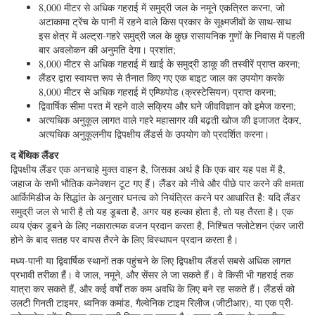
125 मिमी चौड़ा) x 21" / 53 सेमी गहराई, लगभग 400-एलबीएस / 182 किलो वजन के
साथ। पानी में, लैंडर को 40-एलबीएस सकारात्मक उछाल के साथ एक स्पार बॉय की तरह
तैरने के लिए छंटनी की गई थी। 80-एलबीएस / 36 किग्रा वजन वाला एक व्यय एंकर,
लैंडर को लगभग 1 मीटर / सेकंड दर पर नीचे ले गया। एक सतह प्रवाह द्वारा पार्श्व
ऑफसेट पर बहुत अधिक असर नहीं होगा। यदि सतह की सतह 100 मीटर मोटी थी, तो
लैंडर 1min 40 सेकेंड में इसके माध्यम से उड़ जाएगा। द्विपक्षीय लैंडर "ऑडिया" को
केविन हार्डी, ग्लोबल ओशन डिज़ाइन (सैन डिएगो, सीए) द्वारा डिजाइन और निर्माण किया
गया था, जो खोज के लिए गहरे समुद्र के हसल लैंडर्स के डिजाइन और निर्माण में एक
विश्व विशेषज्ञ था। इसने कई अंतरराष्ट्रीय कंपनियों से घटकों का उपयोग किया।
द्विपक्षीय लैंडर ने एटाकामेक्स 2018 अभियान के दौरान तीन डाइव बनाया, उनमें से सभी
8,000 मीटर से अधिक की गहराई तक। एंकर रिलीज के बाद, यह तैनाती के बिंदु के
करीब सतह पर लौट आया।
अटाकामा ट्रेंच में "ऑडिया" की मुख्य उपलब्धियां हैं:
गहराई से माप और अवलोकन 8,000 मीटर गहराई से नीचे ले जाना;
ऐतिहासिक रिकॉर्ड मूल्य (8,065 मीटर) से अधिक गहराई से पंजीकरण करना,
8,081 मीटर का नया रिकॉर्ड स्थापित करना;
8,000 मीटर से अधिक गहराई में समुद्री जल के नमूने एकत्रित करना, जो
अटाकामा ट्रेंच के पानी में रहने वाले किस प्रकार के सूक्ष्मजीवों के साथ-साथ
इस क्षेत्र में अल्ट्रा-गहरे समुद्री जल के कुछ रासायनिक गुणों के निवास में पहली
बार अवलोकन की अनुमति देगा। प्रशांत;
8,000 मीटर से अधिक गहराई में खाई के समुद्री डाकू की तस्वीरें प्राप्त करना;