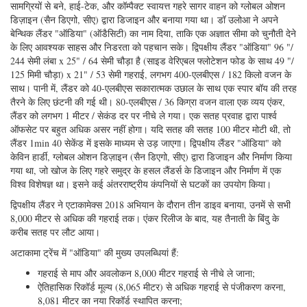
एक टेक्टोनिक प्लेट के डूबने के कारण अपनी परत का हिस्सा निगलती है, जिससे द्वीप
श्रृंखलाओं और पहाड़ी इलाकों जैसे एंडीज । महासागर खरोंच अप्रत्याशित रूप से गहन
भूकंपीय गतिविधि में उभर सकते हैं, जिससे धड़कने वाले झटके और विनाशकारी सुनामी
उत्पन्न हो सकते हैं।
दक्षिण अमेरिका के पश्चिमी तट के साथ पेरू-चिली (अटाकामा) ट्रेंच, ग्रह का सबसे
लंबा, 8,065 मीटर की ध्वनि से अनुमानित अधिकतम गहराई के साथ, यह दुनिया में दसवां
गहरा खाई बना रहा है।
पिछले 25 जनवरी - 02 फरवरी 2018, एटाकैमेक्स 2018 अभियान पर, प्रोफेसर और
इंस्टीट्यूट के निदेशक ओस्वाल्डो उलोआ के नेतृत्व में इंस्टिट्यूटो मिलेनियो डी
ओशनोग्राफिया (आईएमओ-चिली) के चिली जांचकर्ताओं ने पहले अवलोकन किए और पूर्ण
गहराई से नमूने एकत्र किए , अटाकामा ट्रेंच में 8,081 मीटर। चिली के आर्मडा द्वारा
संचालित चिली वैज्ञानिक पोर्न कैबो डी हॉर्नोस, सतही समर्थन जहाज था।
ऐतिहासिक अन्वेषण को प्राप्त करने के लिए पहले बड़े पैमाने पर चरखी और लंबी तार के
अलावा एक रास्ता खोजने की आवश्यकता होती थी, जो आमतौर पर हडल गहराई को हल
करने के लिए उपयोग की जाती थी। इसके बजाए, शोधकर्ताओं ने एक कस्टम हसल-वर्ग
मुक्त वाहन, एक द्विपक्षीय लैंडर के डिजाइन और निर्माण पर भरोसा किया। आधुनिक
सामग्रियों से बने, हाई-टेक, और कॉम्पैक्ट स्वायत्त गहरे सागर वाहन को ग्लोबल ओशन
डिज़ाइन (सैन डिएगो, सीए) द्वारा डिजाइन और बनाया गया था। डॉ उलोआ ने अपने
बेन्थिक लैंडर "ऑडिया" (ऑडैसिटी) का नाम दिया, ताकि एक अज्ञात सीमा को चुनौती देने
के लिए आवश्यक साहस और निडरता को पहचान सके। द्विपक्षीय लैंडर "ऑडिया" 96 "/
244 सेमी लंबा x 25" / 64 सेमी चौड़ा है (साइड वेरिएबल फ्लोटेशन फोड के साथ 49 "/