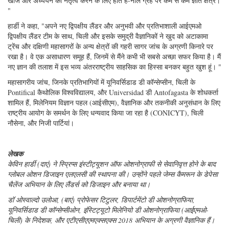
और ऐतिहासिक विश्व रिकॉर्ड की सूचना दी, "पहली बार, 5000 मीटर की गहराई से
प्लैंकटन के नमूने प्राप्त करना।" मोक्नेस, इसकी तरह का एकमात्र ऐसा दक्षिण अमेरिकी
महाद्वीप के दक्षिणी शंकु में, मछली सहित कई नए गहरे समुद्री जीवों को एकत्रित किया
गया, जिसका अब आईएमओ प्रयोगशालाओं में उनकी जीवविज्ञान की पहचान और बेहतर
समझ के लिए अध्ययन किया जाएगा।
चिली के नौसेना अनुसंधान पोत एजीएस -61 कैबो डी हॉर्नोस से, डॉ ओस्वाल्दो उलोआ,
एटाकैमेक्स 2018 के मुख्य वैज्ञानिक ने घोषणा की कि "हमने खाई के नीचे तक बार-बार
पहुंच हासिल की है, रिपोर्ट की तुलना में कहीं अधिक गहराई तक, और वहां से हम थे पानी,
जीव, छवियों, और हाइड्रोग्राफिक जानकारी एकत्र करने में सक्षम। सेंसर डालने की
संभावनाएं, उदाहरण के लिए-भूकंपीय या वर्तमान माप के लिए, वहां हैं। इसके साथ, हम
अटाकामा ट्रेंच की खोज और वैज्ञानिक अध्ययन के लिए एक राष्ट्रीय, बहुआयामी
कार्यक्रम लाने के मार्ग पर इशारा कर रहे हैं।
निष्कर्ष
"एटाकामेक्स 2018 दर्शाता है कि चिली विज्ञान, जुनून, सरलता, अंतर्राष्ट्रीय सहयोग और
अदभुतता के साथ विकसित, ग्रह की विश्वव्यापी समझ में योगदान दे सकता है। एक देश
के रूप में, चिली में मानव संसाधन, उद्योग और उपकरण पूर्वी पूर्वी प्रशांत महासागर की
खोज और अध्ययन का नेतृत्व करने के लिए होते हैं-नीले ग्रह पर कम से कम ज्ञात क्षेत्र।
"
हार्डी ने कहा, "अपने नए द्विपक्षीय लैंडर और अनुभवी और प्रतिभाशाली आईएमओ
द्विपक्षीय लैंडर टीम के साथ, चिली और इसके समुद्री वैज्ञानिकों ने खुद को अटाकामा
ट्रेंच और दक्षिणी महासागरों के अन्य क्षेत्रों की गहरी सागर जांच के अग्रणी किनारे पर