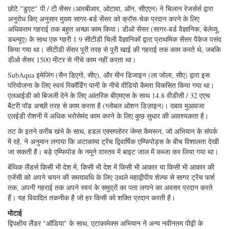
करता है। 10 "गोलाकार अतिथि शोधकर्ताओं के लिए सहायक उपकरण क्षेत्र भी प्रदान
कर सकते हैं जो चिली के लैंडर पर" सवारी पकड़ना "चाहते हैं। नीचे एक गिट्टी वजन
ट्रे ट्रिम वजन के सुविधाजनक लगाव प्रदान करता है।
एक 40 किलोग्राम एंकर वजन बैंथिक लैंडर को समुद्री डाकू में खींचता है। उठने के लिए,
एंकर को बार्ट ध्वनिक कमांड सिस्टम (एजटेक, वेस्ट वेयरहम, एमए) या बैक-अप उलटी
गिनती टाइमर (ग्लोबल ओशन डिज़ाइन) द्वारा जारी किया जाता है। इस मिशन के लिए
विकसित एजटेक बार्ट बोर्ड 2 बर्नरवायर और तीन अतिरिक्त कमांडों को दिखाता है, जिनमें
से सभी को बर्नवायर में भी परिवर्तित किया जा सकता है।
रेडियो डायरेक्शन फाइंडिंग (आरडीएफ) और स्ट्रोब रिकवरी बीकन ज़ीओस (डार्टमाउथ,
एनएस, सीएएन) द्वारा बनाए गए थे। ये बहुत अच्छी तरह से काम किया। एक कस्टम
जीपीएस बीकन बोर्ड (ग्लोबल ओशन डिजाइन) और इंटीरियर एलईडी स्ट्रोब, अच्छी तरह
से काम किया। दक्षिणी गोलार्द्ध में सैटेलिट covereage जहाज को प्रेषित सही स्थिति
निर्धारित करने की दर धीमा कर दिया।
चिली के शोधकर्ताओं ने अनुरोध किया कि जुड़वा 30-लीटर पानी के नमूने माइक्रोबियल
अध्ययन के लिए अपने लैंडर पर शामिल किए जाएंगे। ये महासागर परीक्षण उपकरण
(मियामी, FL) द्वारा प्रदान किए गए थे।
छोटे "डुएट" पी / टी सेंसर (आरबीआर, ओटावा, ऑन, सीएएन) ने चिलान रेजर्सर्स द्वारा
अनुरोध किए अनुसार मुख्य सागर-बर्ड सेंसर को क्रॉस-चेक प्रदान करने के लिए
अधिकतम गहराई तक बहुत अच्छा काम किया। डीओ सेंसर (सागर-बर्ड वैज्ञानिक, बेलेव्यू,
डब्ल्यूए) के साथ एक गहरी 1 9 सीटीडी चिली वैज्ञानिकों द्वारा प्राथमिक सेंसर पैकेज पसंद
किया गया था। सीटीडी सेंसर पूरी तरह से पूरी खाई की गहराई तक काम करते थे, जबकि