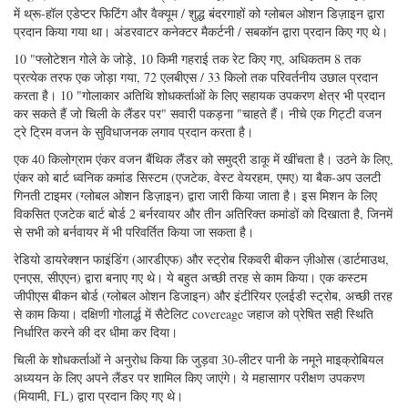
अन्वेषण, विज्ञान, अनुसंधान और पर्यावरण निगरानी शामिल है। उन्हें एक छोटे से जहाज
से बड़े क्षेत्र का सर्वेक्षण करने के लिए अकेले या बड़ी संख्या में तैनात किया जा सकता
है। एक बार लैंडर तैनात हो जाने पर, यह जहाज से मुक्त होता है, जबकि साथ ही जमीन
पर लैंडर मुक्त होता है। लैंडर्स को एक दूसरे के साथ संवाद करने के लिए कॉन्फ़िगर किया
जा सकता है, या एक सतह मंच जैसे एक तेल मंच के साथ संवाद करने के लिए कॉन्फ़िगर
किया जा सकता है। केबल-टू-किनारे ओओएस नेटवर्क का उपयोग करके प्रस्तावित कई
विज्ञानों में से कई को दसवीं लैंडर्स के साथ किया जा सकता है, इस सीमा के साथ कि डेटा
24/7 उपलब्ध नहीं है। ओओएस को संभोग करने के लिए डिज़ाइन किए गए डिवाइस
लैंडर्स का उपयोग करके योग्यता प्राप्त कर सकते हैं।
डीओवी ऑडियसिया की तैनाती ने क्रेन, टैगलाइन और त्वरित रिलीज का उपयोग किया।
सतह पर लौटने पर, राशि चक्रों की एक जोड़ी ने लैंडर को जहाज, कैबो डी हॉर्नोस में
खींच लिया, जहां एक स्लिंग को क्रेन का उपयोग करके लैंडर को बोर्ड पर वापस लाने के
लिए जोड़ा गया था। लैंडर को लंबवत अभिविन्यास में सुरक्षित किया गया था ताकि लैंडर
के दोनों तरफ नमूना हटाने और डेटा डाउनलोड के लिए एक्सेसिबल थे।
उछाल बजट फ्रेम और साइड पैनलों के लिए धातु पर प्लास्टिक के उपयोग से प्रबंधित
किया जाता है। दो 17 "बोरोसिलिकेट ग्लास गोलाकार (नॉटिलस समुद्री सेवा, बक्सटेहुड,
डीई) दोनों फ्लोटेशन और आवास प्रदान करते हैं, और सिंटेक्टिक से हल्के होते हैं। ग्लास
में थ्रू-हॉल एडेप्टर फिटिंग और वैक्यूम / शुद्ध बंदरगाहों को ग्लोबल ओशन डिज़ाइन द्वारा
प्रदान किया गया था। अंडरवाटर कनेक्टर मैकर्टनी / सबकॉन द्वारा प्रदान किए गए थे।
10 "फ्लोटेशन गोले के जोड़े, 10 किमी गहराई तक रेट किए गए, अधिकतम 8 तक
प्रत्येक तरफ एक जोड़ा गया, 72 एलबीएस / 33 किलो तक परिवर्तनीय उछाल प्रदान