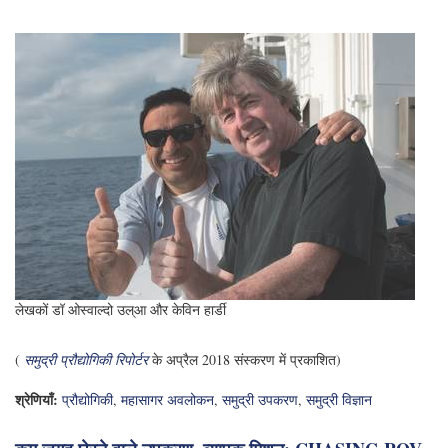
रखा है। वे एक असाधारण समूह हैं, जिनमें से मैंने कभी भी सबसे अच्छा सफर किया है। मैं
नए ज्ञान की तलाश में इस भव्य अंतरराष्ट्रीय साहसिक का हिस्सा बनकर बहुत खुश हूं। "
महासागरीय जांच, जिनके प्रतिभागियों में यूनिवर्सिडाड डी कॉन्सेप्सीन, चिली के
Pontifical कैथोलिक विश्वविद्यालय, और Universidad डी Antofagasta के शोधकर्ता
शामिल हैं, मिलेनियम विज्ञान पहल (आईसीएम), वैज्ञानिक और तकनीकी अनुसंधान के लिए
राष्ट्रीय आयोग के समर्थन के लिए धन्यवाद किया जा रहा है (CONICYT), चिली
नौसेना, और निजी पार्टियां।
लेखक
केविन हार्डी (दाएं) ने स्प्रिप्स इंस्टीट्यूशन ऑफ ओशनोग्राफी से सेवानिवृत्त होने के बाद
ग्लोबल ओशन डिजाइन एलएलसी की स्थापना की। उन्होंने पहले जेम्स कैमरून के डेपेसा
चैलेंज अभियान के लिए लैंडर्स को डिजाइन और बनाया था।
डॉ ओस्वाल्दो उलोआ, (बाएं) प्रोफेसर टिटुलर, डिपार्टमेंटो डी ओशनोग्राफिया,
यूनिवर्सिडाड डी कॉन्सेप्सीओन, इंस्टिट्यूटो मिलेनियो डी ओशनोग्राफिया (आईएमओ-
चिली) के निदेशक, और एटीएसीएएमएक्सएक्स 2018 अभियान के अग्रणी वैज्ञानिक हैं।