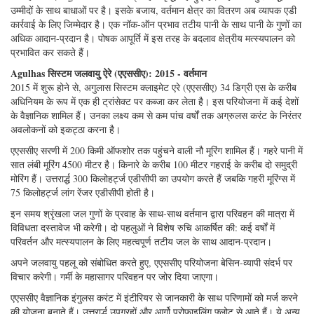
रिकॉर्ड दिया।
1 99 0 के दशक से वैश्विक पवन पैटर्न को तेज करने के लिए अग्रुलस की प्रतिक्रिया
का महत्व था। Agulhas का औसत प्रवाह में वृद्धि नहीं हुई है। यह खोज कुछ सैद्धांतिक
उम्मीदों के साथ बाधाओं पर है। इसके बजाय, वर्तमान क्षेत्र का वितरण अब व्यापक एडी
कार्रवाई के लिए जिम्मेदार है। एक नॉक-ऑन प्रभाव तटीय पानी के साथ पानी के गुणों का
अधिक आदान-प्रदान है। पोषक आपूर्ति में इस तरह के बदलाव क्षेत्रीय मत्स्यपालन को
प्रभावित कर सकते हैं।
Agulhas सिस्टम जलवायु ऐरे (एएससीए): 2015 - वर्तमान
2015 में शुरू होने से, अगुलास सिस्टम क्लाइमेट एरे (एएससीए) 34 डिग्री एस के करीब
अधिनियम के रूप में एक ही ट्रांसेक्ट पर कब्जा कर लेता है। इस परियोजना में कई देशों
के वैज्ञानिक शामिल हैं। उनका लक्ष्य कम से कम पांच वर्षों तक अग्रुलस करंट के निरंतर
अवलोकनों को इकट्ठा करना है।
एएससीए सरणी में 200 किमी ऑफशोर तक पहुंचने वाली नौ मूरिंग शामिल हैं। गहरे पानी में
सात लंबी मूरिंग 4500 मीटर है। किनारे के करीब 100 मीटर गहराई के करीब दो समुद्री
मोरिंग हैं। उत्तरार्द्ध 300 किलोहर्ट्ज एडीसीपी का उपयोग करते हैं जबकि गहरी मूरिंग्स में
75 किलोहर्ट्ज लांग रेंजर एडीसीपी होती है।
इन समय श्रृंखला जल गुणों के प्रवाह के साथ-साथ वर्तमान द्वारा परिवहन की मात्रा में
विविधता दस्तावेज भी करेगी। दो पहलुओं ने विशेष रुचि आकर्षित की: कई वर्षों में
परिवर्तन और मत्स्यपालन के लिए महत्वपूर्ण तटीय जल के साथ आदान-प्रदान।
अपने जलवायु पहलू को संबोधित करते हुए, एएससीए परियोजना बेसिन-व्यापी संदर्भ पर