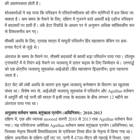
तक फैलता है। चूंकि उपलब्ध रिकॉर्ड बढ़ गया, डच वैज्ञानिकों ने चैनल के माध्यम से
वॉल्यूम परिवहन के विभिन्न पहलुओं की जांच की। विशेष रूप से, भूमध्य रेखा और
इंडोनेशियाई क्षेत्रों में दूरस्थ वर्तमान प्रणालियों के साथ लिंक देखने के लिए इस दीर्घायु
की आवश्यकता होती है।
शोधकर्ताओं ने यह पाया कि परिवहन में परिवर्तनशीलता को तीन श्रेणियों में हल किया जा
सकता है। कम समय के पैमाने के लिए, दक्षिण में गुजरने वाले आवर्ती बड़े एडीज परिवहन
में बदलावों पर हावी हैं। लंबे डेटा रिकॉर्ड के आधार पर ये अनुमान अधिक सांख्यिकीय रूप
से विश्वसनीय बन गए।
मौसमी अवधि के लिए, प्रवाह मात्रा में मामूली परिवर्तन हिंद महासागर बेसिन पर हवा-
तनाव पैटर्न से जुड़े थे।
अंतराल के समय के पैमाने पर, मौसमी बदलावों से काफी बड़ा परिवर्तन पाया गया। वॉल्यूम
ट्रांसपोर्ट में ये स्विंग बड़े पैमाने पर जलवायु में उतार चढ़ाव के लिए जिम्मेदार थे। उत्तरार्द्ध
को एक क्षेत्रीय जलवायु सूचकांक-आईओडी (हिंद महासागर द्विध्रुवीय) द्वारा पहचाना
जाता है।
डेटा सेट की लंबी अवधि के कारण इस सूक्ष्म जलवायु कनेक्शन के विवरण का खुलासा
संभव था। विशेष रूप से, आईओडी जलवायु सूचकांक में परिवर्तन और Agulhas वर्तमान
में आपूर्ति की गई पानी की मात्रा में इसी तरह के बदलाव के बीच लगभग 12 महीने का
अंतराल पाया गया था।
अगुलास वर्तमान समय-श्रृंखला प्रयोग (अधिनियम): 2010-2013
दक्षिण में, एक और व्यापक moored सरणी 2010 से 2013 तक Agulhas वर्तमान फैल