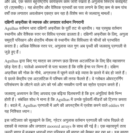
Agulhas Current में परिवर्तन के लिए दीर्घकालिक उपग्रह-आधारित इंडेक्स बनाने के
लिए उनके डेटा का एक उपयोग ग्राउंड-सच्चाई था।
और अब, एक सतत बहुराष्ट्रीय कार्यक्रम काम जारी रखता है-अगुलास सिस्टम क्लाइमेट
एरे (एएससीए)। यह क्षेत्रीय और वैश्विक प्रभावों का पता लगाने के लिए कम से कम पांच
वर्षों तक लगातार अवलोकन एकत्र कर रहा है-विशेष रूप से जलवायु मामलों।
दक्षिणी अफ्रीका से व्यापक और लगातार वर्तमान निगरानी
Agulhas वर्तमान धारा दक्षिणी अफ्रीका के पूर्वी तट से ध्रुवीय। यह प्रमुख वर्तमान
स्थानीय और वैश्विक स्तर पर विविध प्रभाव डालता है। दक्षिणी अफ्रीका के लिए, अगुला
समुद्री परिवहन और क्षेत्रीय मौसम से स्थानीय जैव विविधता से चीजों को प्रभावित
करता है। अधिक वैश्विक स्तर पर, अगुलास जल गुण अब पृथ्वी की जलवायु प्रणाली से
जुड़े हुए हैं।
Agulhas द्वारा किए गए मात्रा का लगभग छठा हिस्सा अटलांटिक के लिए हिंद महासागर
छोड़ देता है। पालेओ अध्ययनों से पता चलता है कि राशि ईन्स पर भिन्न है। दक्षिण
अफ्रीका की नोक के नीचे, अग्रुलस में घूमने वाले बड़े व्यास के छल्ले में बंद हो जाते हैं।
ये छल्ले केंद्रीय एस अटलांटिक में पश्चिम की तरफ फैलते हैं। वे ग्लोबल ओवरट्रर्निंग
परिसंचरण के लौटने वाले अंग को गर्म और नमकीन पानी का स्रोत प्रदान करते हैं।
जलवायु अध्ययन के लिए अपवाद एक बढ़िया दिलचस्पी है कि इन अंगूठियां कैसे भिन्न
होती हैं। संबंधित शोध ने माना है कि Agulhas में उनके पूर्ववर्ती-मींडरों को ट्रिगर करता
है। बदले में, Agulhas प्रणाली में आगे की अपस्ट्रीम में प्रवेश करने वाले eddies पर
यह निश्चित ध्यान।