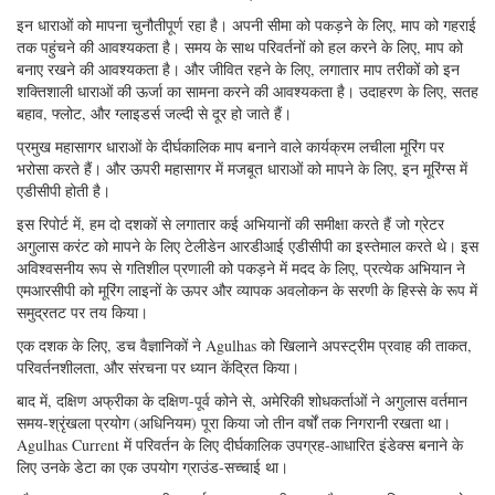
इससे भी महत्वपूर्ण बात यह है कि ग्रेटर अगुलास वर्तमान अब वैश्विक जलवायु प्रणाली
को प्रभावित करने का संदेह है। इसकी भूमिका पूर्व शर्त पानी है जो बाद में वैश्विक
उलझन परिसंचरण के डाउनवेलिंग हिस्से में प्रवेश करती है।
इन धाराओं को मापना चुनौतीपूर्ण रहा है। अपनी सीमा को पकड़ने के लिए, माप को गहराई
तक पहुंचने की आवश्यकता है। समय के साथ परिवर्तनों को हल करने के लिए, माप को
बनाए रखने की आवश्यकता है। और जीवित रहने के लिए, लगातार माप तरीकों को इन
शक्तिशाली धाराओं की ऊर्जा का सामना करने की आवश्यकता है। उदाहरण के लिए, सतह
बहाव, फ्लोट, और ग्लाइडर्स जल्दी से दूर हो जाते हैं।
प्रमुख महासागर धाराओं के दीर्घकालिक माप बनाने वाले कार्यक्रम लचीला मूरिंग पर
भरोसा करते हैं। और ऊपरी महासागर में मजबूत धाराओं को मापने के लिए, इन मूरिंग्स में
एडीसीपी होती है।
इस रिपोर्ट में, हम दो दशकों से लगातार कई अभियानों की समीक्षा करते हैं जो ग्रेटर
अगुलास करंट को मापने के लिए टेलीडेन आरडीआई एडीसीपी का इस्तेमाल करते थे। इस
अविश्वसनीय रूप से गतिशील प्रणाली को पकड़ने में मदद के लिए, प्रत्येक अभियान ने
एमआरसीपी को मूरिंग लाइनों के ऊपर और व्यापक अवलोकन के सरणी के हिस्से के रूप में
समुद्रतट पर तय किया।
एक दशक के लिए, डच वैज्ञानिकों ने Agulhas को खिलाने अपस्ट्रीम प्रवाह की ताकत,
परिवर्तनशीलता, और संरचना पर ध्यान केंद्रित किया।
बाद में, दक्षिण अफ्रीका के दक्षिण-पूर्व कोने से, अमेरिकी शोधकर्ताओं ने अगुलास वर्तमान
समय-श्रृंखला प्रयोग (अधिनियम) पूरा किया जो तीन वर्षों तक निगरानी रखता था।