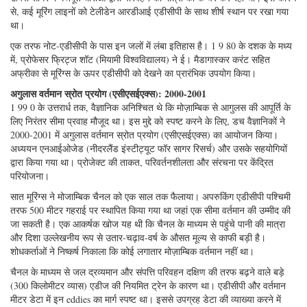
इस जटिलता को सुलझाने के लिए, ग्रेटर अगुलास वर्तमान प्रणाली की जांच पिछले दो
दशकों से व्यापक और लगातार moored arrays के साथ की गई है। एक महत्वपूर्ण तत्व
ऊपरी सागर में मजबूत धाराओं द्वारा परिवहन की मात्रा को कैप्चर कर रहा था। इस कारण
से, कई मूरिंग लाइनों को टेलीडेन आरडीआई एडीसीपी के साथ शीर्ष स्थान पर रखा गया
था।
एक तरफ नोट-एडीसीपी के पास इन जलों में लंबा इतिहास है। 1 9 80 के दशक के मध्य
में, प्रोफेसर फ्रिट्ज शॉट (मियामी विश्वविद्यालय) ने ई। मैडागास्कर करंट सहित
अफ्रीका से मूरिंग्स के ऊपर एडीसीपी को देखने का प्रारंभिक उपयोग किया।
अगुलास वर्तमान स्रोत प्रयोग (एसीएसईएक्स): 2000-2001
1 99 0 के उत्तरार्ध तक, वैज्ञानिक अनिश्चित थे कि मोज़ाम्बिक से आगुलस की आपूर्ति के
लिए निरंतर सीमा प्रवाह मौजूद था। इस मुद्दे को स्पष्ट करने के लिए, डच वैज्ञानिकों ने
2000-2001 में अगुलास वर्तमान स्रोत प्रयोग (एसीएसईएक्स) का आयोजन किया।
अध्ययन एनआईओजेड (नीदरलैंड इंस्टीट्यूट फॉर सागर रिसर्च) और उसके सहयोगियों
द्वारा किया गया था। प्रोजेक्ट की ताकत, परिवर्तनशीलता और संरचना पर केंद्रित
परियोजना।
सात मूरिंग्स ने मोजाम्बिक चैनल को एक साल तक फैलाया। अपरुकिंग एडीसीपी पश्चिमी
तरफ 500 मीटर गहराई पर स्थापित किया गया था जहां एक सीमा वर्तमान की उम्मीद की
जा सकती है। एक आकर्षक खोज यह थी कि चैनल के माध्यम से पहुंचे पानी की मात्रा
और दिशा उल्लेखनीय रूप से उतार-चढ़ाव-वर्ष के औसत मूल्य से काफी बड़ी है।
शोधकर्ताओं ने निष्कर्ष निकाला कि कोई लगातार मोज़ाम्बिक वर्तमान नहीं था।