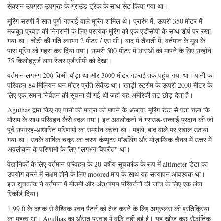
गया। यह परियोजना अमेरिका Agulhas वर्तमान समय श्रृंखला प्रयोग (अधिनियम) था,
जिसका नेतृत्व मियामी विश्वविद्यालय के प्रोफेसर लिसा बील के नेतृत्व में किया गया था।
दक्षिण अफ्रीका के दक्षिण-पूर्वी तट पर, पानी में 4700 मीटर की गहराई में स्थित, एक्ट
सेक्शन उपग्रह उपग्रह के ग्राउंड ट्रैक के साथ सेट किया गया था।
मूरिंग सरणी में सात पूर्ण-गहराई वाले मूरिंग शामिल थे। प्रारंभ में, ऊपरी 350 मीटर में
मजबूत प्रवाह की निगरानी के लिए प्रत्येक मूरिंग को एक एडीसीपी के साथ शीर्ष पर रखा
गया था। चोटी की गति लगभग 2 मीटर / एस थी। बाद में तैनाती में, वर्तमान के मूल के
पास मूरिंग को गहरा कर दिया गया। ऊपरी 500 मीटर में धाराओं को मापने के लिए उन्होंने
75 किलोहर्ट्ज लांग रेंजर एडीसीपी को देखा।
वर्तमान लगभग 200 किमी चौड़ा था और 3000 मीटर गहराई तक पहुंच गया था। पानी का
परिवहन 84 मिलियन घन मीटर प्रति सेकेंड था। खाड़ी स्ट्रीम के ऊपरी 2000 मीटर के
लिए एक समान निर्वहन की सूचना दी गई थी जहां यह अमेरिकी तट छोड़ देता है।
Agulhas द्वारा किए गए पानी की मात्रा को मापने के अलावा, मूरिंग डेटा से पता चला कि
मौसम के साथ परिवहन कैसे बदल गया। इन अवलोकनों ने ग्राउंड-सच्चाई प्रदान की जो
पूर्व उपग्रह-आधारित परिणामों का समर्थन करता था। पहले, बाद वाले पर सवाल उठाया
गया था। उनके वार्षिक चक्र का चरण कंप्यूटर मॉडलिंग और मोज़ाम्बिक चैनल में उत्तर में
अवलोकन के परिणामों के लिए "लगभग विपरीत" था।
वैज्ञानिकों के लिए वर्तमान परिवहन के 20-वर्षीय सूचकांक के रूप में altimeter डेटा का
उपयोग करने में सक्षम होने के लिए moored माप के साथ यह सत्यापन आवश्यक था।
इस सूचकांक ने वर्तमान में मौसमी और अंतःविषय परिवर्तनों की जांच के लिए एक लंबा