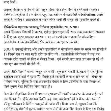
चैनल के माध्यम से जल द्रव्यमान और संपत्ति परिवहन दक्षिण की तरफ बढ़ने वाले बड़े
(300 किलोमीटर व्यास) एडीज की नियमित ट्रेन के कारण था। एडीसीपी और वर्तमान
मीटर डेटा में इन eddies का मार्ग स्पष्ट था। इससे उपग्रह डेटा की व्याख्या करने में
मदद मिली।
संयुक्त विश्लेषण ने विचारों को मजबूत किया कि दक्षिण दिशा में बहने वाले संस्करण
गतिशील उत्प्रेरक थे। न केवल Agulhas वर्तमान में मेसोस्केले परिवर्तनशीलता स्पार्क
करते हैं, लेकिन वे अटलांटिक में स्थानांतरित पानी की मात्रा को प्रभावित करते हैं।
दीर्घकालिक महासागर जलवायु निरीक्षण (एलओओ): 2003-2012
अपने दिलचस्प निष्कर्षों के कारण, एसीएसईएक्स एक लंबे समय तक अवलोकन अध्ययन
के लिए एक springboard बन गया। यह लांग-टर्म ओशन क्लाइमेट ऑब्जर्विशन
(एलओओ) नामक डच वैश्विक शोध कार्यक्रम का एक घटक था।
2003 में, एनआईओजेड और उसके सहयोगियों ने मोजाम्बिक चैनल के सबसे कम हिस्से में
17 डिग्री एस पर सात गहरी मूरिंग स्थापित की। एलओओओ परियोजना ने कई बार
व्यापक मूरिंग सरणी को फिर से तैनात किया। पूर्ण सरणी सात साल तक कम हो गई थी
और एक कम सरणी भी लंबी थी।
ऊपरी 500 मीटर में सबसे मजबूत धाराएं थीं। शुरुआती सरणी डिजाइन में, छह मूरिंग्स
टेलीडेन आरडीआई से ऊपर 75 किलोहर्ट्ज़ एडीसीपी के साथ शीर्ष पर थीं। चैनल के
पश्चिमी तरफ, मूरिंग्स के पास अंडरकंटेंट देखने के लिए एडीसीपी के पास बिस्तर थी,
जिसे भूमध्य रेखा निर्देशित किया जाता है।
डेटा सेट मोज़ाम्बिक चैनल में लगातार प्रभावशाली स्थानिक कवरेज के साथ कई सालों