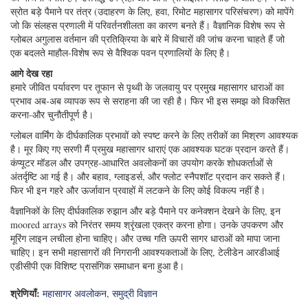
विचार करेगी। गर्मी के महासागर परिवहन पर जोर दिया जाएगा।
एएससीए वैज्ञानिक इंगुलस करंट में इंटीरियर से जानकारी के साथ परिणामों को मर्ज करने
की योजना बनाते हैं। उत्तरार्द्ध उपग्रहों और आर्गो प्रोफाइलिंग फ्लोट से आते हैं। ये अन्य
स्रोत बड़े पैमाने पर तंत्र (उदाहरण के लिए, हवा, रिमोट महासागर परिसंचरण) को मापेंगे
जो कि संलहस प्रणाली में परिवर्तनशीलता का कारण बनते हैं। वैज्ञानिक विशेष रूप से
ग्लोबल अगुलास वर्तमान की प्रतिक्रिया के बारे में विचारों की जांच करना चाहते हैं जो
एक बदलते माहौल-विशेष रूप से वैश्विक पवन प्रणालियों के लिए है।
आगे देख रहा
हमारे जीवित पर्यावरण पर तूफान से पृथ्वी के जलवायु पर प्रमुख महासागर धाराओं का
प्रभाव अब-अब व्यापक रूप से सराहना की जा रही है। फिर भी इस समझ को विकसित
करना-और चुनौतीपूर्ण है।
ग्लोबल वार्मिंग के दीर्घकालिक प्रभावों को स्पष्ट करने के लिए तरीकों का मिश्रण आवश्यक
है। मूर किए गए सरणी मैं प्रमुख महासागर धाराएं एक आवश्यक घटक प्रदान करते हैं।
कंप्यूटर मॉडल और उपग्रह-आधारित अवलोकनों का उपयोग करके शोधकर्ताओं से
अंतर्दृष्टि आ गई है। और बहाव, ग्लाइडर्स, और फ्लोट स्नैपशॉट प्रदान कर सकते हैं।
फिर भी इन गहरे और ऊर्जावान प्रवाहों में लटकने के लिए कोई विकल्प नहीं है।
वैज्ञानिकों के लिए दीर्घकालिक रुझान और बड़े पैमाने पर कनेक्शन देखने के लिए, इन
moored arrays को निरंतर समय श्रृंखला एकत्र करना होगा। उनके उपकरण और
मूरिंग लाइन लचीला होना चाहिए। और उच्च गति ऊपरी सागर धाराओं को मापा जाना
चाहिए। इन सभी महासागरों की निगरानी आवश्यकताओं के लिए, टेलीडेन आरडीआई
एडीसीपी एक विशिष्ट प्रासंगिक समाधान बना हुआ है।